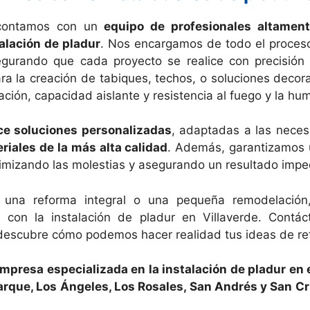
 contamos con un
equipo de profesionales altament
talación de pladur
. Nos encargamos de todo el proceso,
egurando que cada proyecto se realice con precisión
ra la creación de tabiques, techos, o soluciones decorat
lación, capacidad aislante y resistencia al fuego y la h
ce soluciones personalizadas
, adaptadas a las neces
riales de la más alta calidad
. Además, garantizamos u
nimizando las molestias y asegurando un resultado impe
 una reforma integral o una pequeña remodelació
o con la instalación de pladur en Villaverde. Contá
 descubre cómo podemos hacer realidad tus ideas de re
mpresa especializada en la instalación de pladur en e
tarque, Los Ángeles, Los Rosales, San Andrés y San Cr