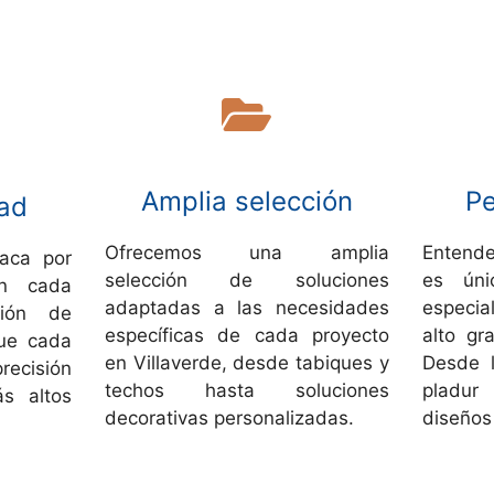
Amplia selección
Pe
dad
Ofrecemos una amplia
Entende
aca por
selección de soluciones
es úni
en cada
adaptadas a las necesidades
especia
ción de
específicas de cada proyecto
alto gr
que cada
en Villaverde, desde tabiques y
Desde l
precisión
techos hasta soluciones
pladur
s altos
decorativas personalizadas.
diseños 