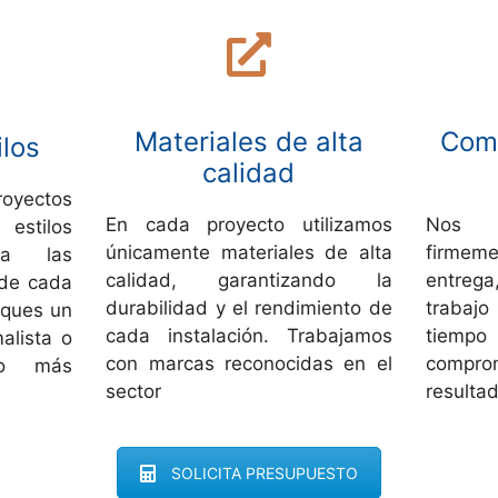
Materiales de alta
Comp
ilos
calidad
yectos
En cada proyecto utilizamos
Nos 
 estilos
únicamente materiales de alta
firmeme
 a las
calidad, garantizando la
entrega
 de cada
durabilidad y el rendimiento de
trabajo
sques un
cada instalación. Trabajamos
tiem
alista o
con marcas reconocidas en el
compro
ño más
sector
resultad
SOLICITA PRESUPUESTO