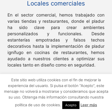
Locales comerciales
En el sector comercial, hemos trabajado con
varias tiendas y restaurantes, donde el pladur
ha sido clave para crear ambientes
personalizados y funcionales. Desde
estanterías empotradas y falsos techos
decorativos hasta la implementación de pladur
ignífugo en cocinas de restaurantes, hemos
ayudado a nuestros clientes a optimizar sus
locales tanto en diseño como en seguridad.
Reformas en edificios históricos
Este sitio web utiliza cookies con el fin de mejorar la
experiencia del usuario. Si pulsa el botón "Acepto", este
mensaje no volverá a mostrarse y consideramos que acepta
Uno de los desafíos más interesantes que
su uso. Obtenga más información consultando nuestra
hemos enfrentado fue la instalación de pladur
en un edificio histórico de Retiro. En este
política de uso de cookies.
Leer más
Acepto
proyecto, el objetivo era modernizar el espacio