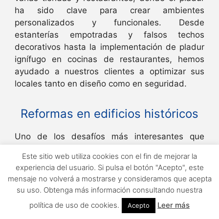
ha sido clave para crear ambientes
personalizados y funcionales. Desde
estanterías empotradas y falsos techos
decorativos hasta la implementación de pladur
ignífugo en cocinas de restaurantes, hemos
ayudado a nuestros clientes a optimizar sus
locales tanto en diseño como en seguridad.
Reformas en edificios históricos
Uno de los desafíos más interesantes que
hemos enfrentado fue la instalación de pladur
Este sitio web utiliza cookies con el fin de mejorar la
en un edificio histórico de Coslada. En este
experiencia del usuario. Si pulsa el botón "Acepto", este
proyecto, el objetivo era modernizar el espacio
mensaje no volverá a mostrarse y consideramos que acepta
respetando su estructura original. Utilizamos
su uso. Obtenga más información consultando nuestra
pladur para crear trasdosados que mejoraron el
política de uso de cookies.
Leer más
Acepto
aislamiento y permitieron ocultar instalaciones