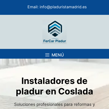
Saltar
Email:
info@pladuristamadrid.es
al
contenido
MENÚ
Instaladores de
pladur en Coslada
Soluciones profesionales para reformas y